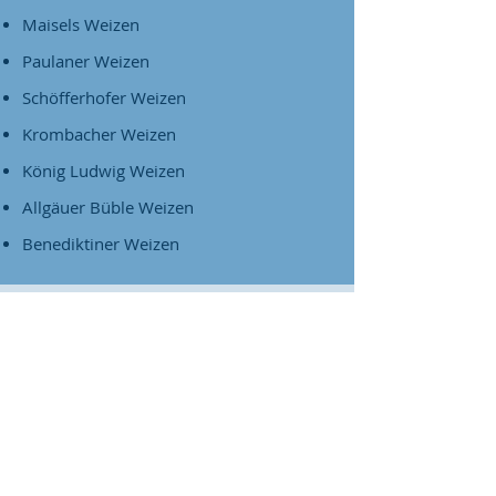
Maisels Weizen
Paulaner Weizen
Schöfferhofer Weizen
Krombacher Weizen
König Ludwig Weizen
Allgäuer Büble Weizen
Benediktiner Weizen
Sonstiges Bier
Salitos
Desperados
Grevensteiner
Rothaus