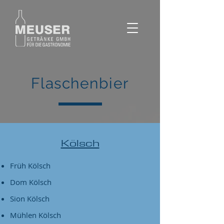
Flaschenbier
Kölsch
Früh Kölsch
Dom Kölsch
Sion Kölsch
Mühlen Kölsch